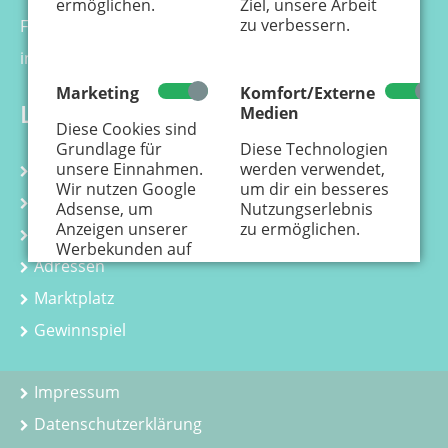
ermöglichen.
Ziel, unsere Arbeit
zu verbessern.
Fax 0221 - 99 88 21 - 99
info@kaenguru-online.de
Marketing
Komfort/Externe
Links
Medien
Diese Cookies sind
Grundlage für
Diese Technologien
unsere Einnahmen.
werden verwendet,
Kalender
Wir nutzen Google
um dir ein besseres
Kurse
Adsense, um
Nutzungserlebnis
Anzeigen unserer
zu ermöglichen.
Kindergeburtstag
Werbekunden auf
Adressen
der Webseite
einzustellen.
Hier
Marktplatz
erfährst Du, wie
personenbezogene
Gewinnspiel
Daten zur
Personalisierung
von Anzeigen
Impressum
verwendet werden.
Datenschutzerklärung