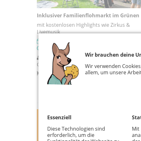
Inklusiver Familienflohmarkt im Grünen
mit kostenlosen Highlights wie Zirkus &
Livemusik
09.08.2026
11:00 - 15:00 Uhr
Wir brauchen deine Un
Besondere Wohnform Dr. Dormagen-
Guffanti, Longerich
Wir verwenden Cookies
allem, um unsere Arbeit
Köln
Essenziell
Sta
Diese Technologien sind
Mit
erforderlich, um die
ana