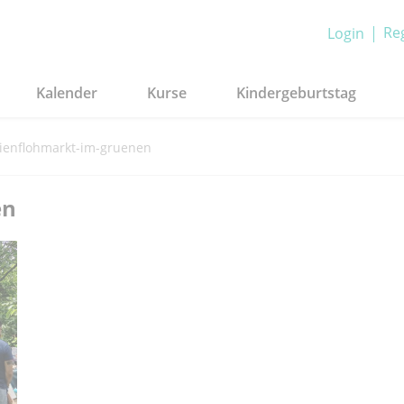
Reg
Login
Kalender
Kurse
Kindergeburtstag
lienflohmarkt-im-gruenen
en