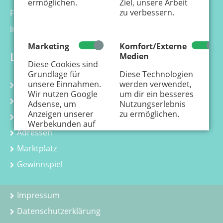
ermöglichen.
Ziel, unsere Arbeit
zu verbessern.
Fax 0221 - 99 88 21 - 99
info@kaenguru-online.de
Marketing
Komfort/Externe
Links
Medien
Diese Cookies sind
Grundlage für
Diese Technologien
unsere Einnahmen.
werden verwendet,
Kalender
Wir nutzen Google
um dir ein besseres
Kurse
Adsense, um
Nutzungserlebnis
Anzeigen unserer
zu ermöglichen.
Kindergeburtstag
Werbekunden auf
Adressen
der Webseite
einzustellen.
Hier
Marktplatz
erfährst Du, wie
personenbezogene
Gewinnspiel
Daten zur
Personalisierung
von Anzeigen
Impressum
verwendet werden.
Datenschutzerklärung