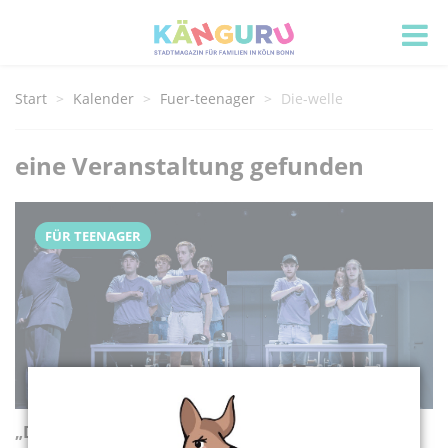
Start
Kalender
Fuer-teenager
Die-welle
eine Veranstaltung gefunden
FÜR TEENAGER
„Die Welle"