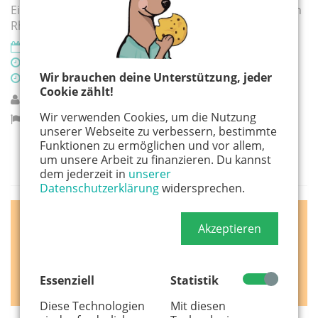
Eine Theaterproduktion nach dem Roman von Morton
Rhue für Jugendliche ab 12 Jahren
18.09.2026
10:00 Uhr
Wir brauchen deine Unterstützung, jeder
19:30 Uhr
Cookie zählt!
Junges Theater Bonn
Wir verwenden Cookies, um die Nutzung
Bonn
unserer Webseite zu verbessern, bestimmte
Funktionen zu ermöglichen und vor allem,
um unsere Arbeit zu finanzieren. Du kannst
dem jederzeit in
unserer
Datenschutzerklärung
widersprechen.
Akzeptieren
Essenziell
Statistik
Diese Technologien
Mit diesen