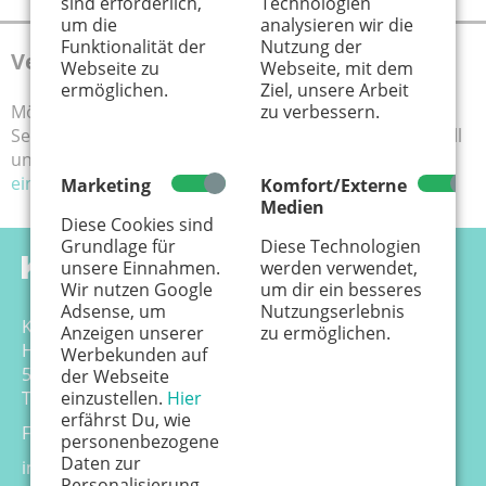
sind erforderlich,
Technologien
um die
analysieren wir die
Funktionalität der
Nutzung der
Veranstaltung eintragen
Webseite zu
Webseite, mit dem
ermöglichen.
Ziel, unsere Arbeit
zu verbessern.
Möchten Sie Ihre Veranstaltungshinweise auf unserer
Seite veröffentlichen? Schicken Sie uns die Infos schnell
und einfach über dieses Formular:
Veranstaltung
eintragen
Marketing
Komfort/Externe
Medien
Diese Cookies sind
Grundlage für
Diese Technologien
unsere Einnahmen.
werden verwendet,
Wir nutzen Google
um dir ein besseres
Adsense, um
Nutzungserlebnis
Känguru Colonia Verlag GmbH
Anzeigen unserer
zu ermöglichen.
Hansemannstr. 17-21
Werbekunden auf
50823 Köln
der Webseite
einzustellen.
Hier
Tel. 0221 - 99 88 21 - 0
erfährst Du, wie
Fax 0221 - 99 88 21 - 99
personenbezogene
Daten zur
info@kaenguru-online.de
Personalisierung