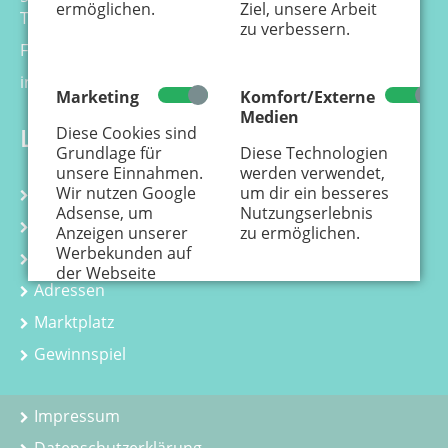
ermöglichen.
Ziel, unsere Arbeit
Tel. 0221 - 99 88 21 - 0
zu verbessern.
Fax 0221 - 99 88 21 - 99
info@kaenguru-online.de
Marketing
Komfort/Externe
Medien
Links
Diese Cookies sind
Grundlage für
Diese Technologien
unsere Einnahmen.
werden verwendet,
Wir nutzen Google
um dir ein besseres
Kalender
Adsense, um
Nutzungserlebnis
Kurse
Anzeigen unserer
zu ermöglichen.
Werbekunden auf
Kindergeburtstag
der Webseite
Adressen
einzustellen.
Hier
erfährst Du, wie
Marktplatz
personenbezogene
Daten zur
Gewinnspiel
Personalisierung
von Anzeigen
verwendet werden.
Impressum