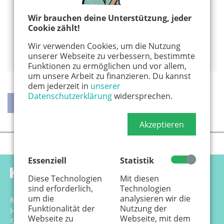
www.zauberschule-koeln-nippes.de
Wir brauchen deine Unterstützung, jeder
Alles von diesem Veranstalter anzeigen
Cookie zählt!
Wir verwenden Cookies, um die Nutzung
Auf Google Maps anzeigen
unserer Webseite zu verbessern, bestimmte
Funktionen zu ermöglichen und vor allem,
um unsere Arbeit zu finanzieren. Du kannst
dem jederzeit in
unserer
Datenschutzerklärung
widersprechen.
Akzeptieren
teilen
teilen
twittern
weiterleiten
Essenziell
Statistik
Diese Technologien
Mit diesen
sind erforderlich,
Technologien
um die
analysieren wir die
Känguru Colonia Verlag GmbH
Funktionalität der
Nutzung der
Hansemannstr. 17-21
Webseite zu
Webseite, mit dem
50823 Köln