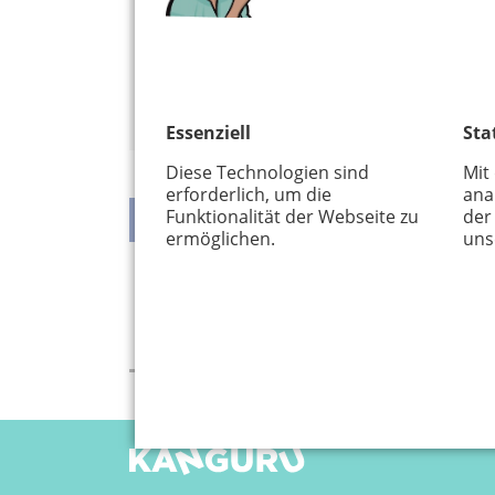
50321 Brühl
015221550321
kritzelkunst-bruehl.de
Alles von diesem Veranstalter anzeige
Essenziell
Sta
Diese Technologien sind
Mit
erforderlich, um die
ana
Funktionalität der Webseite zu
der
ermöglichen.
uns
teilen
teilen
twittern
weiterleiten