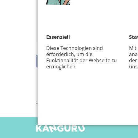
53227 Bonn
0228 - 28 61 56 27
www.musikschule-mut.de
Alles von diesem Veranstalter anzeige
Essenziell
Sta
Diese Technologien sind
Mit
erforderlich, um die
ana
Funktionalität der Webseite zu
der
ermöglichen.
uns
teilen
teilen
twittern
weiterleiten