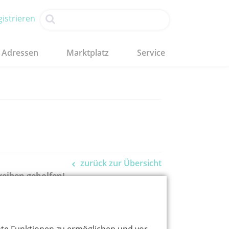
istrieren
Adressen
Marktplatz
Service
zurück zur Übersicht
eiben geholfen!
 und entwickelt auf Basis dessen einen
chen Fächern können so nachweislich