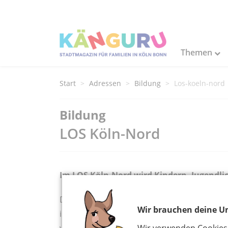
Themen
Start
Adressen
Bildung
Los-koeln-nord
Bildung
LOS Köln-Nord
Im LOS Köln-Nord wird Kindern, Jugendl
Das LOS bietet eine kostenlose und unverbi
Wir brauchen deine Un
individuellen Weg der Förderung für Betrof