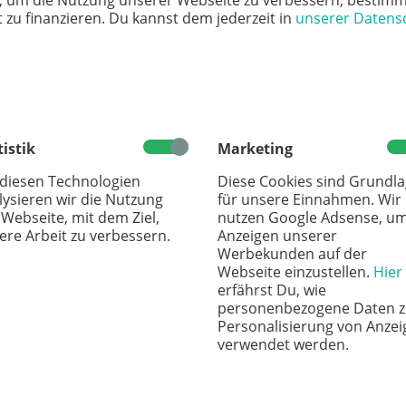
nd an der Schule erhöht werden.
, um die Nutzung unserer Webseite zu verbessern, bestimm
 zu finanzieren. Du kannst dem jederzeit in
unserer Datens
sgebildete Deutschlehrerin für das Gymnasium. Alle Lehrkräfte
en im Umgang mit LRS. Sie nehmen regelmäßig an Weiterbi
Auf G
tistik
Marketing
 diesen Technologien
Diese Cookies sind Grundl
lysieren wir die Nutzung
für unsere Einnahmen. Wir
 Webseite, mit dem Ziel,
nutzen Google Adsense, u
ere Arbeit zu verbessern.
Anzeigen unserer
Werbekunden auf der
n
Webseite einzustellen.
Hier
erfährst Du, wie
personenbezogene Daten z
Personalisierung von Anzei
verwendet werden.