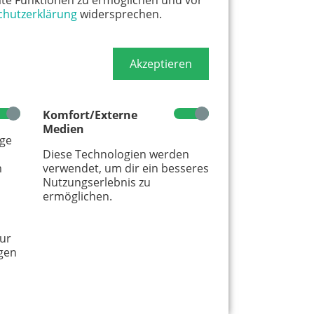
te Funktionen zu ermöglichen und vor
chutzerklärung
widersprechen.
, die im LOS unterrichten sind
ldungen teil.
Akzeptieren
oogle Maps anzeigen
Komfort/Externe
Medien
age
Diese Technologien werden
m
verwendet, um dir ein besseres
Nutzungserlebnis zu
ermöglichen.
ur
gen