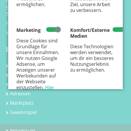
Hansemannstr. 17-21
ermöglichen.
Ziel, unsere Arbeit
50823 Köln
zu verbessern.
Tel. 0221 - 99 88 21 - 0
Fax 0221 - 99 88 21 - 99
Marketing
Komfort/Externe
info@kaenguru-online.de
Medien
Diese Cookies sind
Grundlage für
Diese Technologien
Links
unsere Einnahmen.
werden verwendet,
Wir nutzen Google
um dir ein besseres
Adsense, um
Nutzungserlebnis
Kalender
Anzeigen unserer
zu ermöglichen.
Kurse
Werbekunden auf
der Webseite
Kindergeburtstag
einzustellen.
Hier
erfährst Du, wie
Adressen
personenbezogene
Marktplatz
Daten zur
Personalisierung
Gewinnspiel
von Anzeigen
verwendet werden.
Impressum