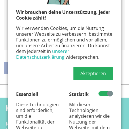
0163 - 163 04 35
Wir brauchen deine Unterstützung, jeder
www.eltern-online-beratung.jimdosite.com
Cookie zählt!
Alles von diesem Veranstalter anzeigen
Wir verwenden Cookies, um die Nutzung
unserer Webseite zu verbessern, bestimmte
Auf Google Maps anzeigen
Funktionen zu ermöglichen und vor allem,
um unsere Arbeit zu finanzieren. Du kannst
dem jederzeit in
unserer
Datenschutzerklärung
widersprechen.
Akzeptieren
teilen
teilen
twittern
weiterleiten
Essenziell
Statistik
Diese Technologien
Mit diesen
sind erforderlich,
Technologien
um die
analysieren wir die
Funktionalität der
Nutzung der
Känguru Colonia Verlag GmbH
Webseite zu
Webseite, mit dem