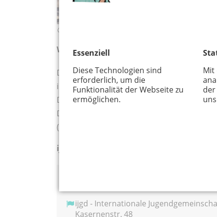
© ijgd – Sascha Bahls
Workcamps & Jugendbegegnungen
Essenziell
Sta
Diese Technologien sind
Mit
Die ijgd (Internationale Jugendgemeinschafts
erforderlich, um die
ana
insbesondere die Förderung internationale
Funktionalität der Webseite zu
der
ermöglichen.
uns
Die ijgd sind ein gemeinnütziger Verein, de
Deutschland und vermittelt zu Workcamps im
(ca. 5 h täglich). Dafür bekommt ihr kosten
ijgd Bundesverein e.V. ist Aussteller bei
Adress Informationen
ijgd - Internationale Jugendgemeinscha
Kasernenstr. 48