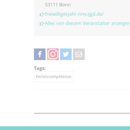
53111 Bonn
freiwilligesjahr-nrw.ijgd.de/
Alles von diesem Veranstalter anzeige
teilen
teilen
twittern
weiterleiten
Tags:
FeriencampMesse