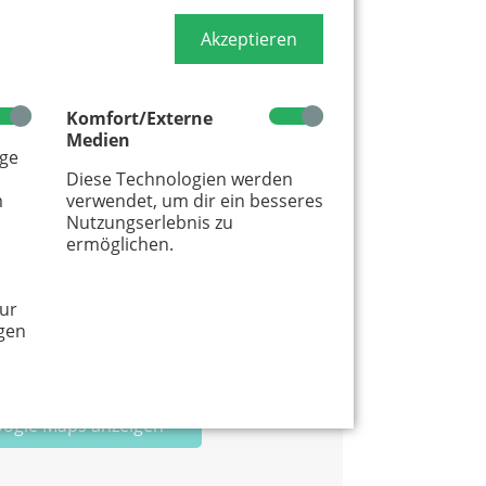
Akzeptieren
Komfort/Externe
Medien
age
gendienste im In- und Ausland. Ziel ist
Diese Technologien werden
tionen, Religionen und Weltanschauungen.
m
verwendet, um dir ein besseres
Nutzungserlebnis zu
siert im Sommer internationale Workcamps in
ermöglichen.
usammen in einem gemeinnützigen Projekt
organisiert ihr gemeinsam.
ur
gen
oogle Maps anzeigen