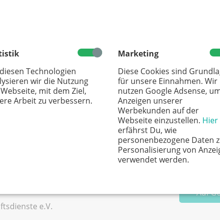
tistik
Marketing
 diesen Technologien
Diese Cookies sind Grundl
dienste e.V.) organisieren und vermitteln seit 1949 Freiwilli
lysieren wir die Nutzung
für unsere Einnahmen. Wir
r Begegnung junger Menschen aller sozialen Schichten, Na
 Webseite, mit dem Ziel,
nutzen Google Adsense, u
ere Arbeit zu verbessern.
Anzeigen unserer
r parteipolitisch und kirchlich unabhängig ist. ijgd organi
Werbekunden auf der
 Ausland. Ihr arbeitet in einer internationalen Gruppe z
Webseite einzustellen.
Hier
lose Unterkunft und Verpfl egung. Euren Alltag und Freizeit 
erfährst Du, wie
personenbezogene Daten z
Personalisierung von Anzei
 der FeriencampMesse 2026!
verwendet werden.
Auf G
ftsdienste e.V.